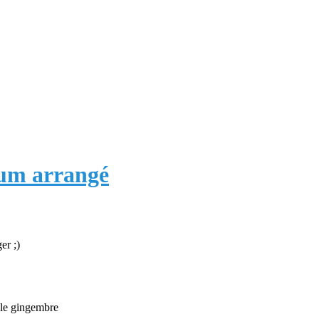
hum arrangé
er ;)
r le gingembre