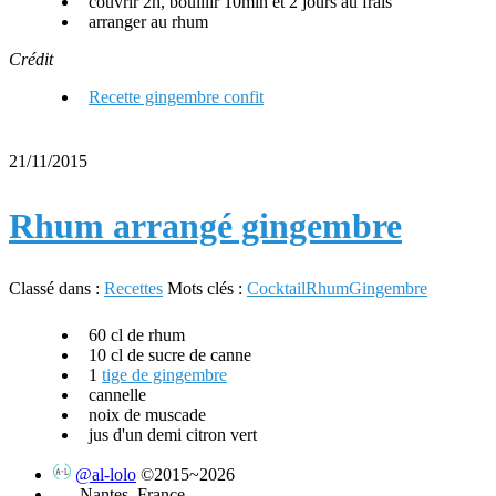
couvrir 2h, bouillir 10min et 2 jours au frais
arranger au rhum
Crédit
Recette gingembre confit
21/11/2015
Rhum arrangé gingembre
Classé dans :
Recettes
Mots clés :
Cocktail
Rhum
Gingembre
60 cl de rhum
10 cl de sucre de canne
1
tige de gingembre
cannelle
noix de muscade
jus d'un demi citron vert
@al-lolo
©2015~2026
Nantes, France