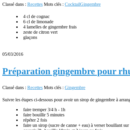
Classé dans :
Recettes
Mots clés :
Cocktail
Gingembre
4 cl de cognac
6 cl de limonade
4 lamelles de gingembre frais
zeste de citron vert
glaçons
05/03/2016
Préparation gingembre pour r
Classé dans :
Recettes
Mots clés :
Gingembre
Suivre les étapes ci-dessous pour avoir un sirop de gingembre à arrang
faire tremper 3/4 h - 1h
faire bouillir 5 minutes
répéter 2 fois
faire un sirop (sucre de canne + eau) à verser bouillant su