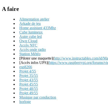
A faire
Alimentation atelier
Arkade de jeu
Home assistant 433Mhz
Cube lumineux
Autre cube led
Own Cloud
Accès NFC
Accès onde radio
Station Météo
[Piloter une maquette](
http://www.instructables.com/id/M
[Accès infos UPS](
https://www.raspberrypi.org/forums/
esp8266
Projet 4/55
Projet 35/55
Projet 43/55
Projet 45/55
Projet 48/55
Projet 49/55
Musique par conduction
horloge