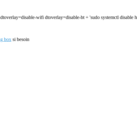
 : dtoverlay=disable-wifi dtoverlay=disable-bt + 'sudo systemctl disable h
ig box
si besoin