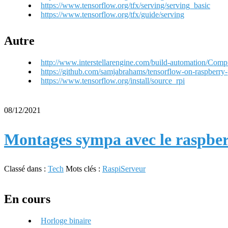
https://www.tensorflow.org/tfx/serving/serving_basic
https://www.tensorflow.org/tfx/guide/serving
Autre
http://www.interstellarengine.com/build-automation/Comp
https://github.com/samjabrahams/tensorflow-on-raspberr
https://www.tensorflow.org/install/source_rpi
08/12/2021
Montages sympa avec le raspber
Classé dans :
Tech
Mots clés :
Raspi
Serveur
En cours
Horloge binaire