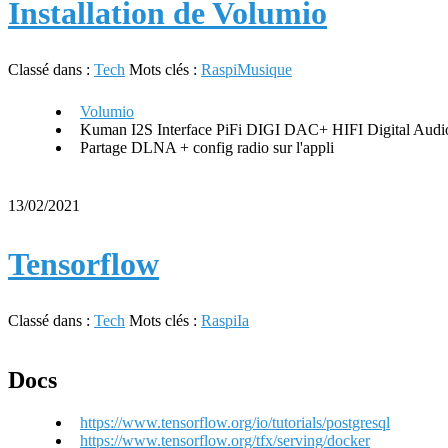
Installation de Volumio
Classé dans :
Tech
Mots clés :
Raspi
Musique
Volumio
Kuman I2S Interface PiFi DIGI DAC+ HIFI Digital Audi
Partage DLNA + config radio sur l'appli
13/02/2021
Tensorflow
Classé dans :
Tech
Mots clés :
Raspi
Ia
Docs
https://www.tensorflow.org/io/tutorials/postgresql
https://www.tensorflow.org/tfx/serving/docker