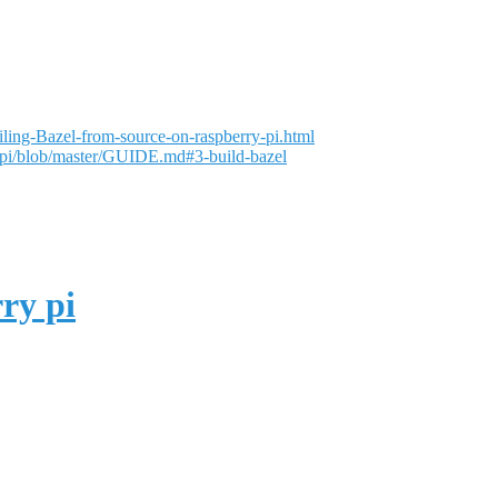
iling-Bazel-from-source-on-raspberry-pi.html
y-pi/blob/master/GUIDE.md#3-build-bazel
ry pi