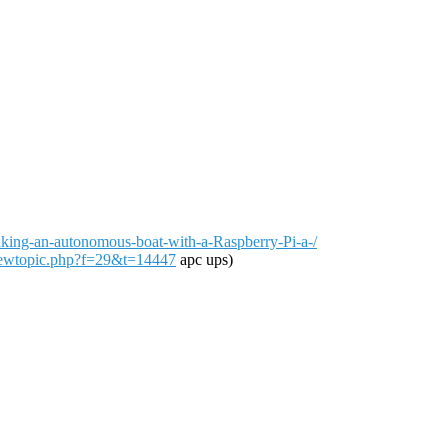
aking-an-autonomous-boat-with-a-Raspberry-Pi-a-/
viewtopic.php?f=29&t=14447
apc ups)