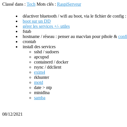
Classé dans :
Tech
Mots clés :
Raspi
Serveur
déactiver bluetooth / wifi au boot, via le fichier de config
boot sur un DD
gérer les services +/- utiles
fstab
hostname / réseau : penser au macvlan pour pihole &
conf
crontab
install des services
sshd / sudoers
apcupsd
containerd / docker
rsync / ddclient
exim4
rkhunter
motd
date > ntp
minidlna
samba
08/12/2021