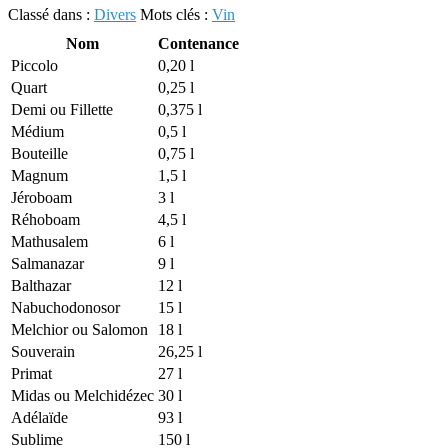
Classé dans :
Divers
Mots clés :
Vin
Nom
Contenance
Piccolo
0,20 l
Quart
0,25 l
Demi ou Fillette
0,375 l
Médium
0,5 l
Bouteille
0,75 l
Magnum
1,5 l
Jéroboam
3 l
Réhoboam
4,5 l
Mathusalem
6 l
Salmanazar
9 l
Balthazar
12 l
Nabuchodonosor
15 l
Melchior ou Salomon
18 l
Souverain
26,25 l
Primat
27 l
Midas ou Melchidézec
30 l
Adélaïde
93 l
Sublime
150 l