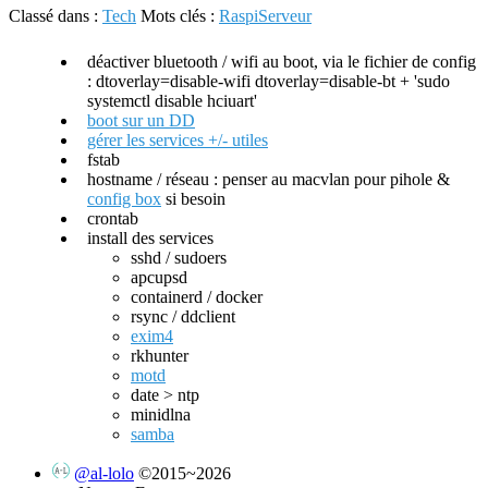
Classé dans :
Tech
Mots clés :
Raspi
Serveur
déactiver bluetooth / wifi au boot, via le fichier de config
: dtoverlay=disable-wifi dtoverlay=disable-bt + 'sudo
systemctl disable hciuart'
boot sur un DD
gérer les services +/- utiles
fstab
hostname / réseau : penser au macvlan pour pihole &
config box
si besoin
crontab
install des services
sshd / sudoers
apcupsd
containerd / docker
rsync / ddclient
exim4
rkhunter
motd
date > ntp
minidlna
samba
@al-lolo
©2015~2026